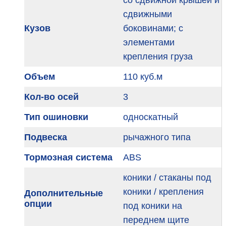
со сдвижной крышей и
сдвижными
Кузов
боковинами; с
элементами
крепления груза
Объем
110 куб.м
Кол-во осей
3
Тип ошиновки
односкатный
Подвеска
рычажного типа
Тормозная система
ABS
коники / стаканы под
коники / крепления
Дополнительные
опции
под коники на
переднем щите