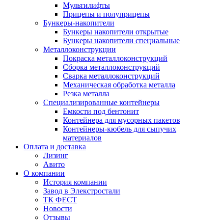
Мультилифты
Прицепы и полуприцепы
Бункеры-накопители
Бункеры накопители открытые
Бункеры накопители специальные
Металлоконструкции
Покраска металлоконструкций
Сборка металлоконструкций
Сварка металлоконструкций
Механическая обработка металла
Резка металла
Специализированные контейнеры
Емкости под бентонит
Контейнера для мусорных пакетов
Контейнеры-кюбель для сыпучих
материалов
Оплата и доставка
Лизинг
Авито
О компании
История компании
Завод в Элекстростали
ТК ФЕСТ
Новости
Отзывы