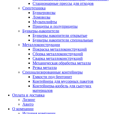
Стационарные прессы для отходов
Спецтехника
Бункеровозы
Ломовозы
Мультилифты
Прицепы и полуприцепы
Бункеры-накопители
Бункеры накопители открытые
Бункеры накопители специальные
Металлоконструкции
Покраска металлоконструкций
Сборка металлоконструкций
Сварка металлоконструкций
Механическая обработка металла
Резка металла
Специализированные контейнеры
Емкости под бентонит
Контейнера для мусорных пакетов
Контейнеры-кюбель для сыпучих
материалов
Оплата и доставка
Лизинг
Авито
О компании
История компании