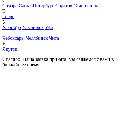
С
Самара
Санкт-Петербург
Саратов
Ставрополь
Т
Тверь
У
Улан-Удэ
Ульяновск
Уфа
Ч
Чебоксары
Челябинск
Чита
Я
Якутск
Спасибо! Ваша заявка принята, мы свяжемся с вами в
ближайшее время