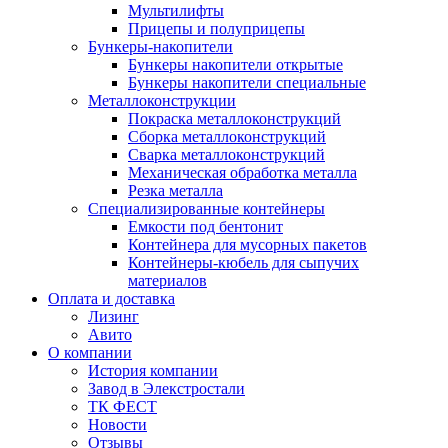
Мультилифты
Прицепы и полуприцепы
Бункеры-накопители
Бункеры накопители открытые
Бункеры накопители специальные
Металлоконструкции
Покраска металлоконструкций
Сборка металлоконструкций
Сварка металлоконструкций
Механическая обработка металла
Резка металла
Специализированные контейнеры
Емкости под бентонит
Контейнера для мусорных пакетов
Контейнеры-кюбель для сыпучих
материалов
Оплата и доставка
Лизинг
Авито
О компании
История компании
Завод в Элекстростали
ТК ФЕСТ
Новости
Отзывы