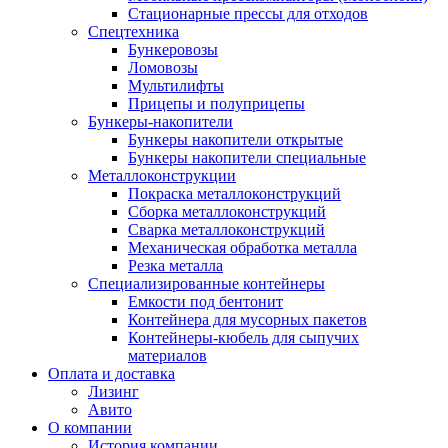
Стационарные прессы для отходов
Спецтехника
Бункеровозы
Ломовозы
Мультилифты
Прицепы и полуприцепы
Бункеры-накопители
Бункеры накопители открытые
Бункеры накопители специальные
Металлоконструкции
Покраска металлоконструкций
Сборка металлоконструкций
Сварка металлоконструкций
Механическая обработка металла
Резка металла
Специализированные контейнеры
Емкости под бентонит
Контейнера для мусорных пакетов
Контейнеры-кюбель для сыпучих
материалов
Оплата и доставка
Лизинг
Авито
О компании
История компании