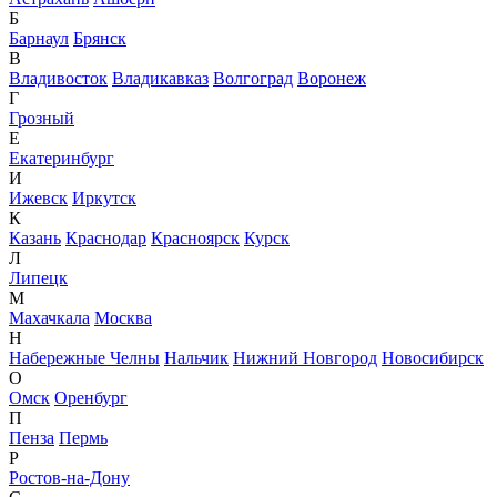
Б
Барнаул
Брянск
В
Владивосток
Владикавказ
Волгоград
Воронеж
Г
Грозный
Е
Екатеринбург
И
Ижевск
Иркутск
К
Казань
Краснодар
Красноярск
Курск
Л
Липецк
М
Махачкала
Москва
Н
Набережные Челны
Нальчик
Нижний Новгород
Новосибирск
О
Омск
Оренбург
П
Пенза
Пермь
Р
Ростов-на-Дону