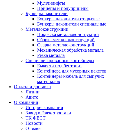
Мультилифты
Прицепы и полуприцепы
Бункеры-накопители
Бункеры накопители открытые
Бункеры накопители специальные
Металлоконструкции
Покраска металлоконструкций
Сборка металлоконструкций
Сварка металлоконструкций
Механическая обработка металла
Резка металла
Специализированные контейнеры
Емкости под бентонит
Контейнера для мусорных пакетов
Контейнеры-кюбель для сыпучих
материалов
Оплата и доставка
Лизинг
Авито
О компании
История компании
Завод в Элекстростали
ТК ФЕСТ
Новости
Отзывы