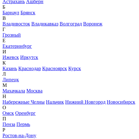
Астрахань
Ашберн
Б
Барнаул
Брянск
В
Владивосток
Владикавказ
Волгоград
Воронеж
Г
Грозный
Е
Екатеринбург
И
Ижевск
Иркутск
К
Казань
Краснодар
Красноярск
Курск
Л
Липецк
М
Махачкала
Москва
Н
Набережные Челны
Нальчик
Нижний Новгород
Новосибирск
О
Омск
Оренбург
П
Пенза
Пермь
Р
Ростов-на-Дону