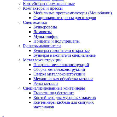
Контейнеры промышленные
Компакторы и прессы
Мобильные пресскомпакторы (Моноблоки)
Стационарные прессы для отходов
Спецтехника
Бункеровозы
Ломовозы
Мультилифты
Прицепы и полуприцепы
Бункеры-накопители
Бункеры накопители открытые
Бункеры накопители специальные
Металлоконструкции
Покраска металлоконструкций
Сборка металлоконструкций
Сварка металлоконструкций
Механическая обработка металла
Резка металла
Специализированные контейнеры
Емкости под бентонит
Контейнера для мусорных пакетов
Контейнеры-кюбель для сыпучих
материалов