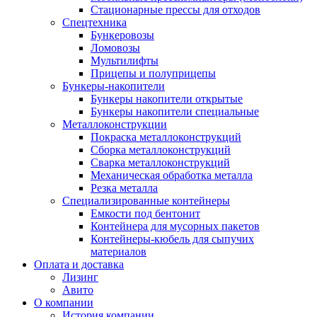
Стационарные прессы для отходов
Спецтехника
Бункеровозы
Ломовозы
Мультилифты
Прицепы и полуприцепы
Бункеры-накопители
Бункеры накопители открытые
Бункеры накопители специальные
Металлоконструкции
Покраска металлоконструкций
Сборка металлоконструкций
Сварка металлоконструкций
Механическая обработка металла
Резка металла
Специализированные контейнеры
Емкости под бентонит
Контейнера для мусорных пакетов
Контейнеры-кюбель для сыпучих
материалов
Оплата и доставка
Лизинг
Авито
О компании
История компании