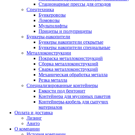
Стационарные прессы для отходов
Спецтехника
Бункеровозы
Ломовозы
Мультилифты
Прицепы и полуприцепы
Бункеры-накопители
Бункеры накопители открытые
Бункеры накопители специальные
Металлоконструкции
Покраска металлоконструкций
Сборка металлоконструкций
Сварка металлоконструкций
Механическая обработка металла
Резка металла
Специализированные контейнеры
Емкости под бентонит
Контейнера для мусорных пакетов
Контейнеры-кюбель для сыпучих
материалов
Оплата и доставка
Лизинг
Авито
О компании
История компании