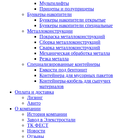
Мультилифты
Прицепы и полуприцепы
Бункеры-накопители
Бункеры накопители открытые
Бункеры накопители специальные
Металлоконструкции
Покраска металлоконструкций
Сборка металлоконструкций
Сварка металлоконструкций
Механическая обработка металла
Резка металла
Специализированные контейнеры
Емкости под бентонит
Контейнера для мусорных пакетов
Контейнеры-кюбель для сыпучих
материалов
Оплата и доставка
Лизинг
Авито
О компании
История компании
Завод в Элекстростали
ТК ФЕСТ
Новости
Отзывы