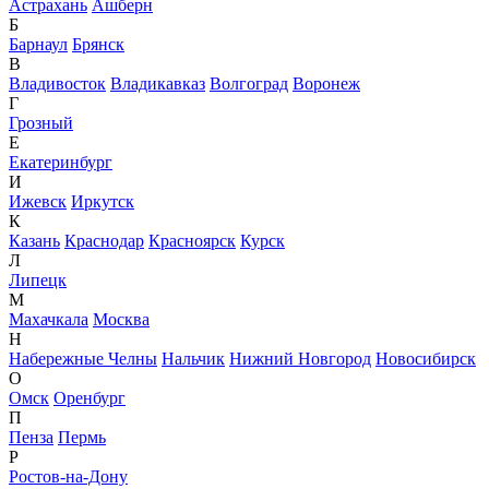
Астрахань
Ашберн
Б
Барнаул
Брянск
В
Владивосток
Владикавказ
Волгоград
Воронеж
Г
Грозный
Е
Екатеринбург
И
Ижевск
Иркутск
К
Казань
Краснодар
Красноярск
Курск
Л
Липецк
М
Махачкала
Москва
Н
Набережные Челны
Нальчик
Нижний Новгород
Новосибирск
О
Омск
Оренбург
П
Пенза
Пермь
Р
Ростов-на-Дону