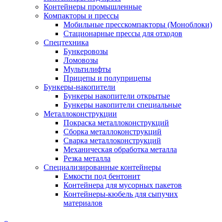
Контейнеры промышленные
Компакторы и прессы
Мобильные пресскомпакторы (Моноблоки)
Стационарные прессы для отходов
Спецтехника
Бункеровозы
Ломовозы
Мультилифты
Прицепы и полуприцепы
Бункеры-накопители
Бункеры накопители открытые
Бункеры накопители специальные
Металлоконструкции
Покраска металлоконструкций
Сборка металлоконструкций
Сварка металлоконструкций
Механическая обработка металла
Резка металла
Специализированные контейнеры
Емкости под бентонит
Контейнера для мусорных пакетов
Контейнеры-кюбель для сыпучих
материалов